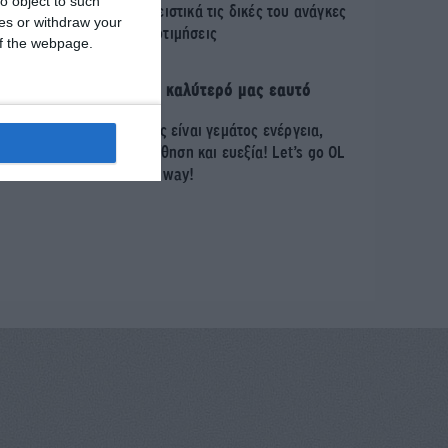
o object to such
άνο που καλύπτει αποκλειστικά τις δικές του ανάγκες
ces or withdraw your
και προτιμήσεις
 of the webpage.
Ανακαλύπτουμε τον καλύτερό μας εαυτό
Ο καλύτερός μας εαυτός είναι γεμάτος ενέργεια,
ύναμη, λάμψη, αυτοπεποίθηση και ευεξία! Let’s go OL
the way!