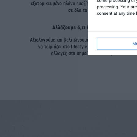
some processing of y
εξατομικευμένο πλάνο ευεξίας για τους τους πετύχο
processing. Your pre
σε όλα τα επίπεδα
consent at any time b
Αλλάζουμε ό,τι δεν μας αρέσει
Αξιολογούμε και βελτιώνουμε το πλάνο σας συχνά, ώ
M
να ταιριάζει στο lifestyle σας και να επιφέρει τις
αλλαγές στα σημεία που επιθυμείτε