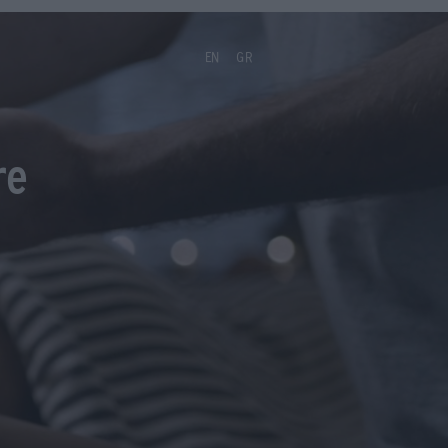
EN
GR
re