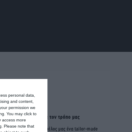
cess personal data,
tising and content,
your permission we
ng. You may click to
Το κάνουμε με τον τρόπο μας
ay access more
g.
Please note that
Δημιουργούμε για κάθε μέλος μας ένα tailor-made