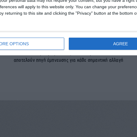
our personal data may not require your consent, but you have a right t
υμε
αυτό, κάθε μέλος μας καθοδηγείται από έναν wellness
πλ
ferences will apply to this website only. You can change your preferen
coach και μια ομάδα ειδικών
y returning to this site and clicking the "Privacy" button at the bottom
Βάζουμε στη ζωή μας ό,τι μας γεμίζει
στε
Για να προσεγγίσουμε την ευεξία, χρειάζεται να
ORE OPTIONS
AGREE
εντάξουμε στην καθημερινότητά μας νέες συνήθειες. Ο
δ
πολυτελής χώρος και οι ζεστοί άνθρωποι του OL
αποτελούν πηγή έμπνευσης για κάθε σημαντική αλλαγή